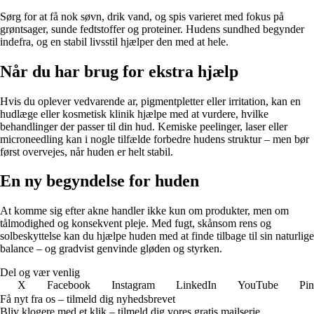
Sørg for at få nok søvn, drik vand, og spis varieret med fokus på
grøntsager, sunde fedtstoffer og proteiner. Hudens sundhed begynder
indefra, og en stabil livsstil hjælper den med at hele.
Når du har brug for ekstra hjælp
Hvis du oplever vedvarende ar, pigmentpletter eller irritation, kan en
hudlæge eller kosmetisk klinik hjælpe med at vurdere, hvilke
behandlinger der passer til din hud. Kemiske peelinger, laser eller
microneedling kan i nogle tilfælde forbedre hudens struktur – men bør
først overvejes, når huden er helt stabil.
En ny begyndelse for huden
At komme sig efter akne handler ikke kun om produkter, men om
tålmodighed og konsekvent pleje. Med fugt, skånsom rens og
solbeskyttelse kan du hjælpe huden med at finde tilbage til sin naturlige
balance – og gradvist genvinde gløden og styrken.
Del og vær venlig
X
Facebook
Instagram
LinkedIn
YouTube
Pin
Få nyt fra os – tilmeld dig nyhedsbrevet
Bliv klogere med et klik – tilmeld dig vores gratis mailserie.