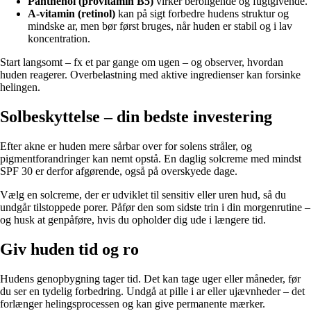
Panthenol (provitamin B5)
virker beroligende og fugtgivende.
A-vitamin (retinol)
kan på sigt forbedre hudens struktur og
mindske ar, men bør først bruges, når huden er stabil og i lav
koncentration.
Start langsomt – fx et par gange om ugen – og observer, hvordan
huden reagerer. Overbelastning med aktive ingredienser kan forsinke
helingen.
Solbeskyttelse – din bedste investering
Efter akne er huden mere sårbar over for solens stråler, og
pigmentforandringer kan nemt opstå. En daglig solcreme med mindst
SPF 30 er derfor afgørende, også på overskyede dage.
Vælg en solcreme, der er udviklet til sensitiv eller uren hud, så du
undgår tilstoppede porer. Påfør den som sidste trin i din morgenrutine –
og husk at genpåføre, hvis du opholder dig ude i længere tid.
Giv huden tid og ro
Hudens genopbygning tager tid. Det kan tage uger eller måneder, før
du ser en tydelig forbedring. Undgå at pille i ar eller ujævnheder – det
forlænger helingsprocessen og kan give permanente mærker.