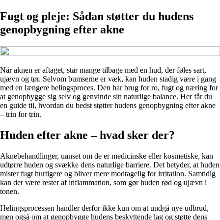
Fugt og pleje: Sådan støtter du hudens
genopbygning efter akne
Når aknen er aftaget, står mange tilbage med en hud, der føles sart,
ujævn og tør. Selvom bumserne er væk, kan huden stadig være i gang
med en længere helingsproces. Den har brug for ro, fugt og næring for
at genopbygge sig selv og genvinde sin naturlige balance. Her får du
en guide til, hvordan du bedst støtter hudens genopbygning efter akne
– trin for trin.
Huden efter akne – hvad sker der?
Aknebehandlinger, uanset om de er medicinske eller kosmetiske, kan
udtørre huden og svække dens naturlige barriere. Det betyder, at huden
mister fugt hurtigere og bliver mere modtagelig for irritation. Samtidig
kan der være rester af inflammation, som gør huden rød og ujævn i
tonen.
Helingsprocessen handler derfor ikke kun om at undgå nye udbrud,
men også om at genopbygge hudens beskyttende lag og støtte dens