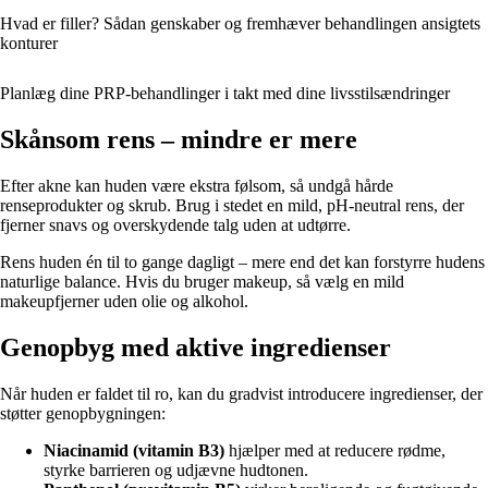
Hvad er filler? Sådan genskaber og fremhæver behandlingen ansigtets
konturer
Planlæg dine PRP-behandlinger i takt med dine livsstilsændringer
Skånsom rens – mindre er mere
Efter akne kan huden være ekstra følsom, så undgå hårde
renseprodukter og skrub. Brug i stedet en mild, pH-neutral rens, der
fjerner snavs og overskydende talg uden at udtørre.
Rens huden én til to gange dagligt – mere end det kan forstyrre hudens
naturlige balance. Hvis du bruger makeup, så vælg en mild
makeupfjerner uden olie og alkohol.
Genopbyg med aktive ingredienser
Når huden er faldet til ro, kan du gradvist introducere ingredienser, der
støtter genopbygningen:
Niacinamid (vitamin B3)
hjælper med at reducere rødme,
styrke barrieren og udjævne hudtonen.