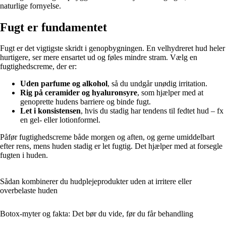
naturlige fornyelse.
Fugt er fundamentet
Fugt er det vigtigste skridt i genopbygningen. En velhydreret hud heler
hurtigere, ser mere ensartet ud og føles mindre stram. Vælg en
fugtighedscreme, der er:
Uden parfume og alkohol
, så du undgår unødig irritation.
Rig på ceramider og hyaluronsyre
, som hjælper med at
genoprette hudens barriere og binde fugt.
Let i konsistensen
, hvis du stadig har tendens til fedtet hud – fx
en gel- eller lotionformel.
Påfør fugtighedscreme både morgen og aften, og gerne umiddelbart
efter rens, mens huden stadig er let fugtig. Det hjælper med at forsegle
fugten i huden.
Sådan kombinerer du hudplejeprodukter uden at irritere eller
overbelaste huden
Botox-myter og fakta: Det bør du vide, før du får behandling