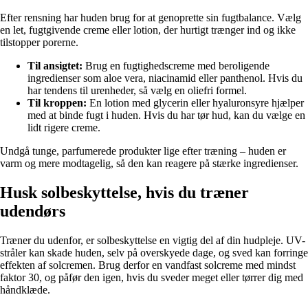
Efter rensning har huden brug for at genoprette sin fugtbalance. Vælg
en let, fugtgivende creme eller lotion, der hurtigt trænger ind og ikke
tilstopper porerne.
Til ansigtet:
Brug en fugtighedscreme med beroligende
ingredienser som aloe vera, niacinamid eller panthenol. Hvis du
har tendens til urenheder, så vælg en oliefri formel.
Til kroppen:
En lotion med glycerin eller hyaluronsyre hjælper
med at binde fugt i huden. Hvis du har tør hud, kan du vælge en
lidt rigere creme.
Undgå tunge, parfumerede produkter lige efter træning – huden er
varm og mere modtagelig, så den kan reagere på stærke ingredienser.
Husk solbeskyttelse, hvis du træner
udendørs
Træner du udenfor, er solbeskyttelse en vigtig del af din hudpleje. UV-
stråler kan skade huden, selv på overskyede dage, og sved kan forringe
effekten af solcremen. Brug derfor en vandfast solcreme med mindst
faktor 30, og påfør den igen, hvis du sveder meget eller tørrer dig med
håndklæde.