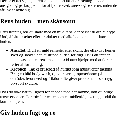
Derfor er det vigtigt at rense huden kort tid efter træning – både i
ansigtet og på kroppen – for at fjerne sved, snavs og bakterier, inden de
får lov at sætte sig.
Rens huden – men skånsomt
Efter træning bør du starte med en mild rens, der passer til din hudtype.
Undgå hårde sæber eller produkter med alkohol, som kan udtørre
huden.
Ansigtet:
Brug en mild rensegel eller skum, der effektivt fjerner
sved og snavs uden at strippe huden for fugt. Hvis du træner
udendørs, kan en rens med antioxidanter hjælpe med at fjerne
rester af forurening.
Kroppen:
Tag et brusebad så hurtigt som muligt efter træning.
Brug en blid body wash, og vær særligt opmærksom på
områder, hvor sved og friktion ofte giver problemer – som ryg,
bryst og skuldre.
Hvis du ikke har mulighed for at bade med det samme, kan du bruge
renseservietter eller micellar water som en midlertidig løsning, indtil du
kommer hjem.
Giv huden fugt og ro