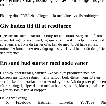
Hvad er filler? Sådan genskaber og fremhæver behandlingen ansigtets
konturer
Planlæg dine PRP-behandlinger i takt med dine livsstilsændringer
Giv huden tid til at restituere
Ligesom musklerne har huden brug for restitution. Sørg for at få nok
søvn, drik rigeligt med vand, og spis varieret – det hjælper huden med
at regenerere. Hvis du træner ofte, kan du med fordel have en fast
rutine, der kombinerer rens, fugt og beskyttelse, så huden får den pleje,
den fortjener.
En sund hud starter med gode vaner
Hudpleje efter træning handler ikke om dyre produkter, men om
konsekvens. Enkle rutiner – rens, fugt og beskyttelse – kan gøre en
stor forskel for, hvordan huden ser ud og føles. Når du passer på huden
efter træning, hjælper du den med at holde sig stærk, klar og i balance
– præcis som resten af kroppen.
Del og vær venlig
X
Facebook
Instagram
LinkedIn
YouTube
Pin