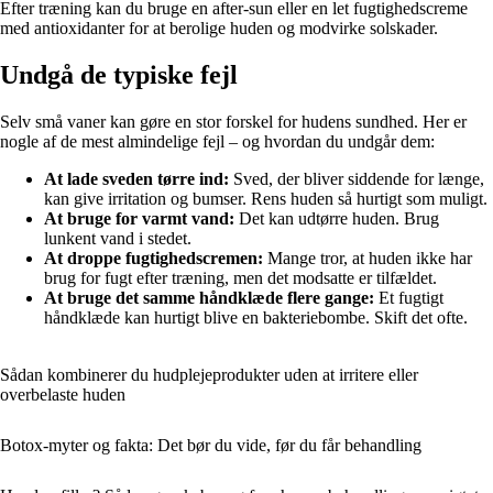
Efter træning kan du bruge en after-sun eller en let fugtighedscreme
med antioxidanter for at berolige huden og modvirke solskader.
Undgå de typiske fejl
Selv små vaner kan gøre en stor forskel for hudens sundhed. Her er
nogle af de mest almindelige fejl – og hvordan du undgår dem:
At lade sveden tørre ind:
Sved, der bliver siddende for længe,
kan give irritation og bumser. Rens huden så hurtigt som muligt.
At bruge for varmt vand:
Det kan udtørre huden. Brug
lunkent vand i stedet.
At droppe fugtighedscremen:
Mange tror, at huden ikke har
brug for fugt efter træning, men det modsatte er tilfældet.
At bruge det samme håndklæde flere gange:
Et fugtigt
håndklæde kan hurtigt blive en bakteriebombe. Skift det ofte.
Sådan kombinerer du hudplejeprodukter uden at irritere eller
overbelaste huden
Botox-myter og fakta: Det bør du vide, før du får behandling