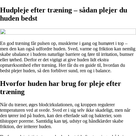
Hudpleje efter træning – sådan plejer du
huden bedst
En god træning får pulsen op, musklerne i gang og humøret i top –
men den kan også udfordre huden. Sved, varme og friktion kan nemlig
skabe ubalance i hudens naturlige barriere og føre til irritation, bumser
eller tørhed. Derfor er det vigtigt at give huden lidt ekstra
opmærksomhed efter træning. Her får du en guide til, hvordan du
bedst plejer huden, så den forbliver sund, ren og i balance.
Hvorfor huden har brug for pleje efter
træning
Når du træner, øges blodcirkulationen, og kroppen regulerer
temperaturen ved at svede. Sved er i sig selv ikke skadeligt, men når
den tørrer ind på huden, kan den efterlade salt og bakterier, som
tilstopper porerne. Samtidig kan tøj, udstyr og håndklæder skabe
friktion, der irriterer huden.