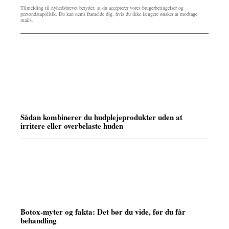
Tilmelding til nyhedsbrevet betyder, at du accepterer vores brugerbetingelser og
persondatapolitik. Du kan nemt framelde dig, hvis du ikke længere ønsker at modtage
mails.
Sådan kombinerer du hudplejeprodukter uden at
irritere eller overbelaste huden
Botox-myter og fakta: Det bør du vide, før du får
behandling