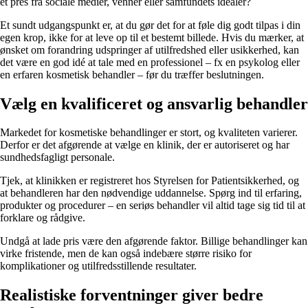
et pres fra sociale medier, venner eller samfundets idealer?
Et sundt udgangspunkt er, at du gør det for at føle dig godt tilpas i din
egen krop, ikke for at leve op til et bestemt billede. Hvis du mærker, at
ønsket om forandring udspringer af utilfredshed eller usikkerhed, kan
det være en god idé at tale med en professionel – fx en psykolog eller
en erfaren kosmetisk behandler – før du træffer beslutningen.
Vælg en kvalificeret og ansvarlig behandler
Markedet for kosmetiske behandlinger er stort, og kvaliteten varierer.
Derfor er det afgørende at vælge en klinik, der er autoriseret og har
sundhedsfagligt personale.
Tjek, at klinikken er registreret hos Styrelsen for Patientsikkerhed, og
at behandleren har den nødvendige uddannelse. Spørg ind til erfaring,
produkter og procedurer – en seriøs behandler vil altid tage sig tid til at
forklare og rådgive.
Undgå at lade pris være den afgørende faktor. Billige behandlinger kan
virke fristende, men de kan også indebære større risiko for
komplikationer og utilfredsstillende resultater.
Realistiske forventninger giver bedre