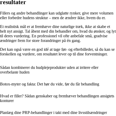
resultater
Fillers og andre behandlinger kan udglatte rynker, give mere volumen
eller forbedre hudens struktur – men de ændrer ikke, hvem du er.
Et realistisk mål er at fremhæve dine naturlige træk, ikke at skabe et
helt nyt ansigt. Tal åbent med din behandler om, hvad du ønsker, og lyt
til deres vurdering. En professionel vil ofte anbefale små, gradvise
ændringer frem for store forandringer på én gang.
Det kan også være en god idé at tage før- og efterbilleder, så du kan se
forskellen og vurdere, om resultatet lever op til dine forventninger.
Sådan kombinerer du hudplejeprodukter uden at irritere eller
overbelaste huden
Botox-myter og fakta: Det bør du vide, før du får behandling
Hvad er filler? Sådan genskaber og fremhæver behandlingen ansigtets
konturer
Planlæg dine PRP-behandlinger i takt med dine livsstilsændringer