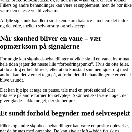
Fillers og andre behandlinger kan være et supplement, men de bør ikke
være den eneste vej til velvære.
At føle sig smuk handler i sidste ende om balance – mellem det indre
og det ydre, mellem selvomsorg og selvaccept.
Når skønhed bliver en vane – vær
opmærksom på signalerne
For nogle kan skønhedsbehandlinger udvikle sig til en vane, hvor man
hele tiden jagter det næste lille “forbedringspunkt”. Hvis du ofte føler,
at du aldrig er helt tilfreds, eller at du konstant sammenligner dig med
andre, kan det være et tegn på, at forholdet til behandlingerne er ved at
blive usundt.
Det kan hjælpe at tage en pause, tale med en professionel eller
fokusere på andre former for selvpleje. Skønhed skal være noget, der
giver glæde – ikke noget, der skaber pres.
Et sundt forhold begynder med selvrespekt
Fillers og andre skønhedsbehandlinger kan være en positiv oplevelse,
når de bruges med omtanke. De kan give et løft – både fysisk og