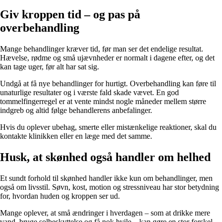
Giv kroppen tid – og pas på
overbehandling
Mange behandlinger kræver tid, før man ser det endelige resultat.
Hævelse, rødme og små ujævnheder er normalt i dagene efter, og det
kan tage uger, før alt har sat sig.
Undgå at få nye behandlinger for hurtigt. Overbehandling kan føre til
unaturlige resultater og i værste fald skade vævet. En god
tommelfingerregel er at vente mindst nogle måneder mellem større
indgreb og altid følge behandlerens anbefalinger.
Hvis du oplever ubehag, smerte eller mistænkelige reaktioner, skal du
kontakte klinikken eller en læge med det samme.
Husk, at skønhed også handler om helhed
Et sundt forhold til skønhed handler ikke kun om behandlinger, men
også om livsstil. Søvn, kost, motion og stressniveau har stor betydning
for, hvordan huden og kroppen ser ud.
Mange oplever, at små ændringer i hverdagen – som at drikke mere
vand, bruge solbeskyttelse og få nok hvile – kan gøre en stor forskel.