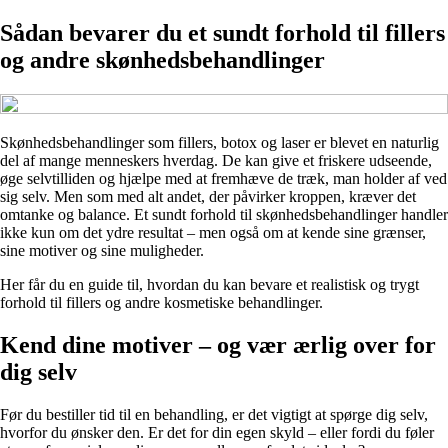
Sådan bevarer du et sundt forhold til fillers
og andre skønhedsbehandlinger
Skønhedsbehandlinger som fillers, botox og laser er blevet en naturlig
del af mange menneskers hverdag. De kan give et friskere udseende,
øge selvtilliden og hjælpe med at fremhæve de træk, man holder af ved
sig selv. Men som med alt andet, der påvirker kroppen, kræver det
omtanke og balance. Et sundt forhold til skønhedsbehandlinger handler
ikke kun om det ydre resultat – men også om at kende sine grænser,
sine motiver og sine muligheder.
Her får du en guide til, hvordan du kan bevare et realistisk og trygt
forhold til fillers og andre kosmetiske behandlinger.
Kend dine motiver – og vær ærlig over for
dig selv
Før du bestiller tid til en behandling, er det vigtigt at spørge dig selv,
hvorfor du ønsker den. Er det for din egen skyld – eller fordi du føler