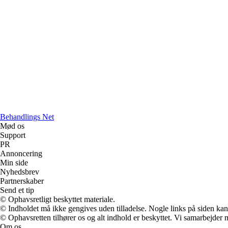
Behandlings Net
Mød os
Support
PR
Annoncering
Min side
Nyhedsbrev
Partnerskaber
Send et tip
© Ophavsretligt beskyttet materiale.
© Indholdet må ikke gengives uden tilladelse. Nogle links på siden ka
© Ophavsretten tilhører os og alt indhold er beskyttet. Vi samarbejder 
Om os