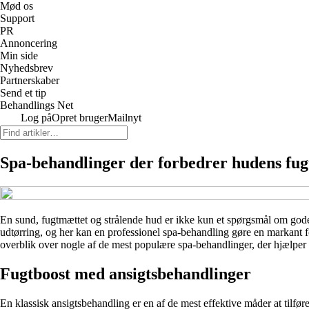
Mød os
Support
PR
Annoncering
Min side
Nyhedsbrev
Partnerskaber
Send et tip
Behandlings Net
Log på
Opret bruger
Mailnyt
Spa-behandlinger der forbedrer hudens fugt
En sund, fugtmættet og strålende hud er ikke kun et spørgsmål om gode g
udtørring, og her kan en professionel spa-behandling gøre en markant fo
overblik over nogle af de mest populære spa-behandlinger, der hjælper h
Fugtboost med ansigtsbehandlinger
En klassisk ansigtsbehandling er en af de mest effektive måder at tilf