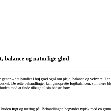
, balance og naturlige glød
ener – det handler i høj grad også om pleje, balance og velvære. I en t
rskel. De rette behandlinger kan genoprette fugtbalancen, stimulere blo
uden med at finde tilbage til sin bedste form.
øre huden fugt og næring på. Behandlingen begynder typisk med en grund