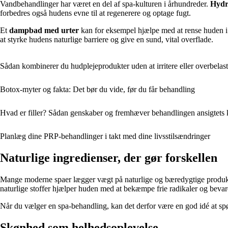
Vandbehandlinger har været en del af spa-kulturen i århundreder.
Hydr
forbedres også hudens evne til at regenerere og optage fugt.
Et
dampbad med urter
kan for eksempel hjælpe med at rense huden 
at styrke hudens naturlige barriere og give en sund, vital overflade.
Sådan kombinerer du hudplejeprodukter uden at irritere eller overbelas
Botox-myter og fakta: Det bør du vide, før du får behandling
Hvad er filler? Sådan genskaber og fremhæver behandlingen ansigtets 
Planlæg dine PRP-behandlinger i takt med dine livsstilsændringer
Naturlige ingredienser, der gør forskellen
Mange moderne spaer lægger vægt på naturlige og bæredygtige produk
naturlige stoffer hjælper huden med at bekæmpe frie radikaler og bevare 
Når du vælger en spa-behandling, kan det derfor være en god idé at spø
Skønhed som helhedsoplevelse