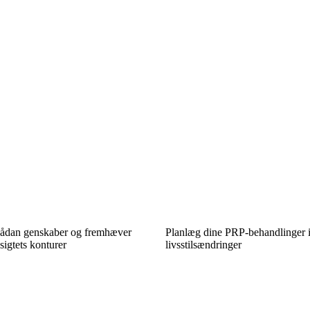
 Sådan genskaber og fremhæver
Planlæg dine PRP-behandlinger i
igtets konturer
livsstilsændringer