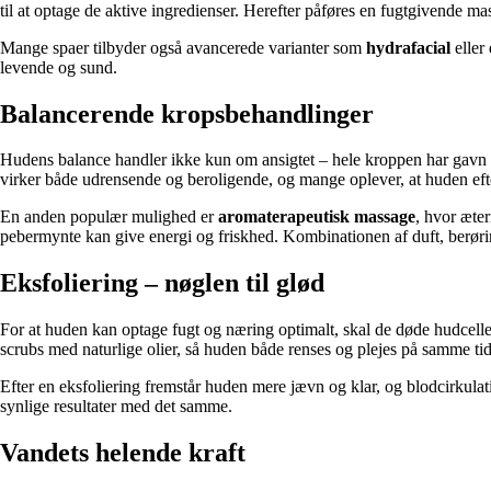
til at optage de aktive ingredienser. Herefter påføres en fugtgivende ma
Mange spaer tilbyder også avancerede varianter som
hydrafacial
eller
levende og sund.
Balancerende kropsbehandlinger
Hudens balance handler ikke kun om ansigtet – hele kroppen har gavn 
virker både udrensende og beroligende, og mange oplever, at huden efte
En anden populær mulighed er
aromaterapeutisk massage
, hvor æte
pebermynte kan give energi og friskhed. Kombinationen af duft, berøri
Eksfoliering – nøglen til glød
For at huden kan optage fugt og næring optimalt, skal de døde hudcell
scrubs med naturlige olier, så huden både renses og plejes på samme tid
Efter en eksfoliering fremstår huden mere jævn og klar, og blodcirkulati
synlige resultater med det samme.
Vandets helende kraft