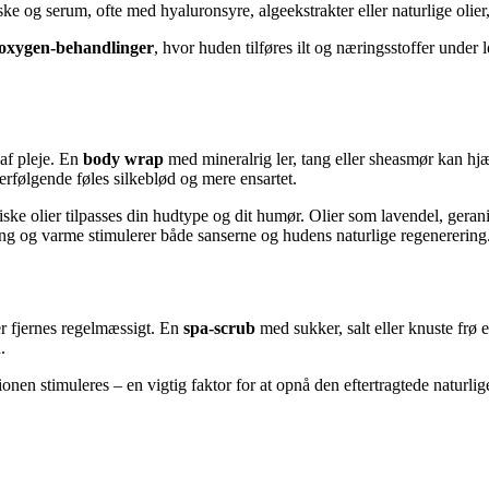
ske og serum, ofte med hyaluronsyre, algeekstrakter eller naturlige olie
oxygen-behandlinger
, hvor huden tilføres ilt og næringsstoffer under l
af pleje. En
body wrap
med mineralrig ler, tang eller sheasmør kan h
rfølgende føles silkeblød og mere ensartet.
riske olier tilpasses din hudtype og dit humør. Olier som lavendel, ger
ng og varme stimulerer både sanserne og hudens naturlige regenerering
er fjernes regelmæssigt. En
spa-scrub
med sukker, salt eller knuste fr
.
onen stimuleres – en vigtig faktor for at opnå den eftertragtede naturli