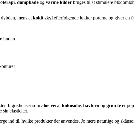
oterapi
,
dampbade
og
varme kilder
bruges til at stimulere blodomlø
i dybden, mens et
koldt skyl
efterfølgende lukker porerne og giver en f
te huden
konturer
ter. Ingredienser som
aloe vera
,
kokosolie
,
havtorn
og
grøn te
er popu
sin elasticitet.
rge ind til, hvilke produkter der anvendes. Jo mere naturlige og skåns