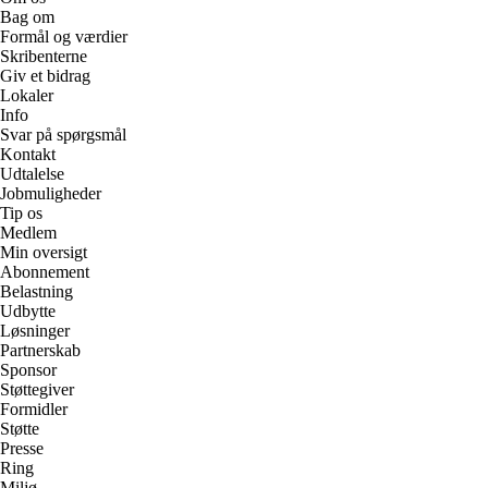
Bag om
Formål og værdier
Skribenterne
Giv et bidrag
Lokaler
Info
Svar på spørgsmål
Kontakt
Udtalelse
Jobmuligheder
Tip os
Medlem
Min oversigt
Abonnement
Belastning
Udbytte
Løsninger
Partnerskab
Sponsor
Støttegiver
Formidler
Støtte
Presse
Ring
Miljø