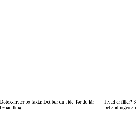
Botox-myter og fakta: Det bør du vide, før du får
Hvad er filler?
behandling
behandlingen ans