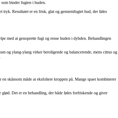
r, som binder fugten i huden.
et tryk. Resultatet er en frisk, glat og gennemfugtet hud, der føles
jælpe med at genoprette fugt og rense huden i dybden. Behandlingen
anium og ylang-ylang virker beroligende og balancerende, mens citrus og
.
ø er en skånsom måde at eksfoliere kroppen på. Mange spaer kombinerer
ge glød. Det er en behandling, der både føles forfriskende og giver