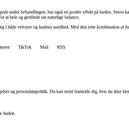
når under behandlingen, har også en positiv effekt på huden. Stress k
or at hele og genfinde sin naturlige balance.
ing i både velvære og hudens sundhed. Med den rette kombination af fu
terest
TikTok
Mail
RSS
ngelser og persondatapolitik. Du kan nemt framelde dig, hvis du ikke læ
te huden